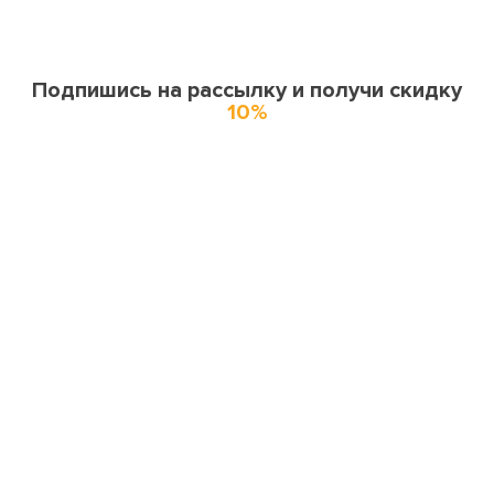
Подпишись на рассылку и получи скидку
10%
О нас
О компании
Купоны и спецпредложения
Города доставки
Отзывы
Оферта
Карта сайта