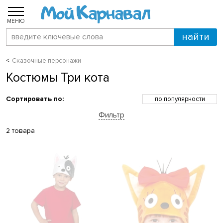
МЕНЮ
Сказочные персонажи
Костюмы Три кота
Сортировать по:
по популярности
по возрастанию цены
Фильтр
по убыванию цены
по скидкам
2 товара
по новинкам
по названию