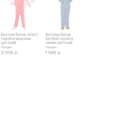
Костюм Батик Алетт
Костюм Батик
герой в красном
Кэтбой герой в
детский
синем детский
Продан
Продан
2 006
р.
1 946
р.