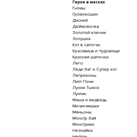
Герои в масках
Гномы
Громокошки
Дисней
Дюймовочка
Золотой ключик
Золушка
Кот в сапогах
Красавица и Чудовище
Красная шапочка
Лего
Леди баг и Супер кот
Лепреконы
Литл Пони
Лунни Тьюнз
Лунтик
Маша и медведь
Ми-ми-мишки
Миньоны
Монстр Хай
Монстрики
Незнайка
Нептун