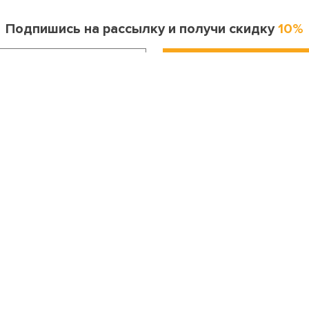
Подпишись на рассылку и получи скидку
10%
Информация для покупателя
Контакты
оставка и оплата
Москва
ак сделать заказ?
8 (495) 255-06-41
опрос-ответ
Санкт-Петербург
бмен и возврат
8 (812) 643-33-30
Личный кабинет
Бесплатный звонок по России
онтакты
8 (800) 200-04-23
Праздники
info@my-karnaval.ru
етским садам и школам
Подарочные сертификаты
арри поттер
Кощей Бессмертный