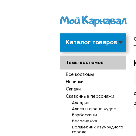
Каталог товаров
Г
Темы костюмов
Все костюмы
Новинки
Скидки
С
Сказочные персонажи
Аладдин
2
Алиса в стране чудес
Барбоскины
Белоснежка
Волшебник изумрудного
города