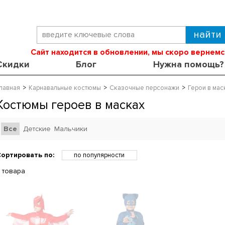
Сайт находится в обновлении, мы скоро вернемс
Скидки
Блог
Нужна помощь?
лавная
Карнавальные костюмы
Сказочные персонажи
Герои в мас
Костюмы героев в масках
Все
Детские
Мальчики
ортировать по:
по популярности
по возрастанию цены
 товара
по убыванию цены
по скидкам
по новинкам
по названию