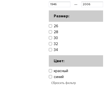
—
Размер:
26
28
30
32
34
Цвет:
красный
синий
Сбросить фильтр