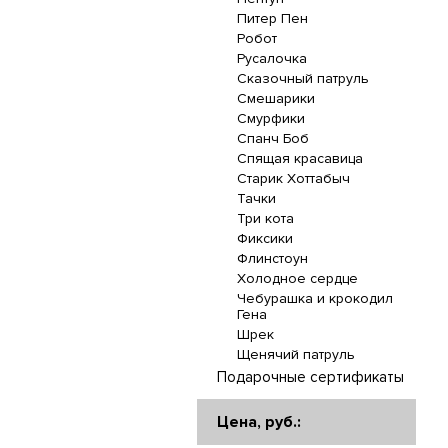
Питер Пен
Робот
Русалочка
Сказочный патруль
Смешарики
Смурфики
Спанч Боб
Спящая красавица
Старик Хоттабыч
Тачки
Три кота
Фиксики
Флинстоун
Холодное сердце
Чебурашка и крокодил
Гена
Шрек
Щенячий патруль
Подарочные сертификаты
Цена, руб.: