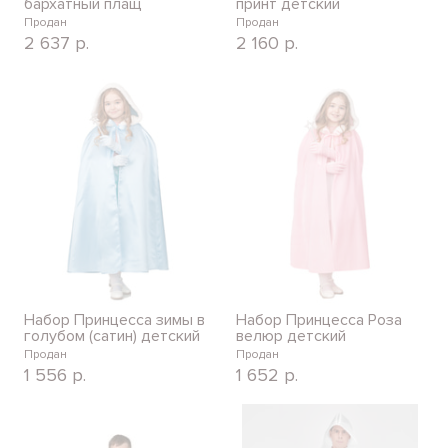
бархатный плащ
принт детский
Продан
Продан
2 637
р.
2 160
р.
Набор Принцесса зимы в
Набор Принцесса Роза
голубом (сатин) детский
велюр детский
Продан
Продан
1 556
р.
1 652
р.