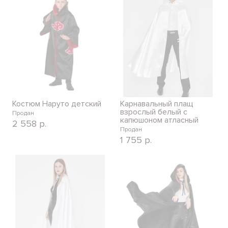
Костюм Наруто детский
Карнавальный плащ
взрослый белый с
Продан
капюшоном атласный
2 558
р.
Продан
1 755
р.