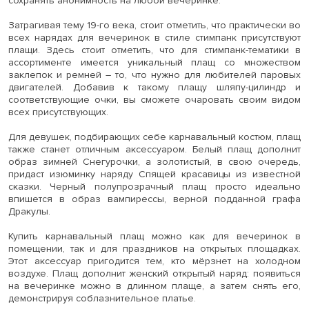
сохранять анонимность на любой вечеринке.
Затрагивая тему 19-го века, стоит отметить, что практически во
всех нарядах для вечеринок в стиле стимпанк присутствуют
плащи. Здесь стоит отметить, что для стимпанк-тематики в
ассортименте имеется уникальный плащ со множеством
заклепок и ремней – то, что нужно для любителей паровых
двигателей. Добавив к такому плащу шляпу-цилиндр и
соответствующие очки, вы сможете очаровать своим видом
всех присутствующих.
Для девушек, подбирающих себе карнавальный костюм, плащ
также станет отличным аксессуаром. Белый плащ дополнит
образ зимней Снегурочки, а золотистый, в свою очередь,
придаст изюминку наряду Спящей красавицы из известной
сказки. Черный полупрозрачный плащ просто идеально
впишется в образ вампирессы, верной подданной графа
Дракулы.
Купить карнавальный плащ можно как для вечеринок в
помещении, так и для праздников на открытых площадках.
Этот аксессуар пригодится тем, кто мёрзнет на холодном
воздухе. Плащ дополнит женский открытый наряд: появиться
на вечеринке можно в длинном плаще, а затем снять его,
демонстрируя соблазнительное платье.