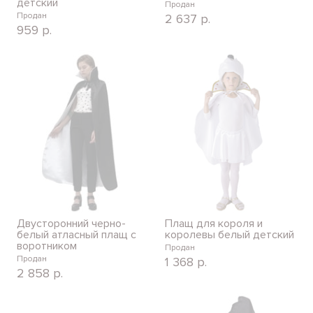
детский
Продан
Продан
2 637
р.
959
р.
Двусторонний черно-
Плащ для короля и
белый атласный плащ с
королевы белый детский
воротником
Продан
Продан
1 368
р.
2 858
р.