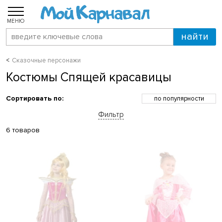
МЕНЮ
Сказочные персонажи
Костюмы Спящей красавицы
Сортировать по:
по популярности
по возрастанию цены
Фильтр
по убыванию цены
по скидкам
6 товаров
по новинкам
по названию