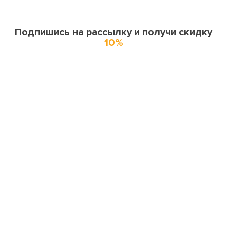
Подпишись на рассылку и получи скидку
10%
О нас
О компании
Купоны и спецпредложения
Города доставки
Отзывы
Оферта
Карта сайта
Партнерская программа