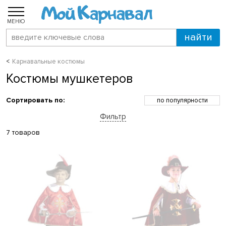
МЕНЮ
Карнавальные костюмы
Костюмы мушкетеров
Сортировать по:
по популярности
по возрастанию цены
Фильтр
по убыванию цены
по скидкам
7 товаров
по новинкам
по названию