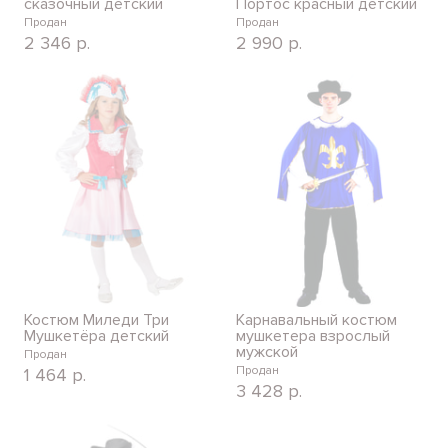
сказочный детский
Портос красный детский
Продан
Продан
2 346
р.
2 990
р.
Костюм Миледи Три
Карнавальный костюм
Мушкетёра детский
мушкетера взрослый
мужской
Продан
Продан
1 464
р.
3 428
р.