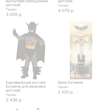
мускулами упрощённый
детский
детский
Продан
Продан
4 079
р.
3 009
р.
Карнавальный костюм
Крюк Бэтмена
Бэтмена для мальчика
Продан
детский
2 105
р.
Продан
2 436
р.