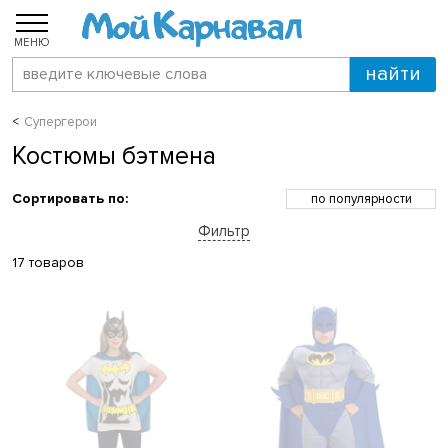
МЕНЮ
Супергерои
Костюмы бэтмена
Сортировать по:
по популярности
по возрастанию цены
Фильтр
по убыванию цены
по скидкам
17 товаров
по новинкам
по названию