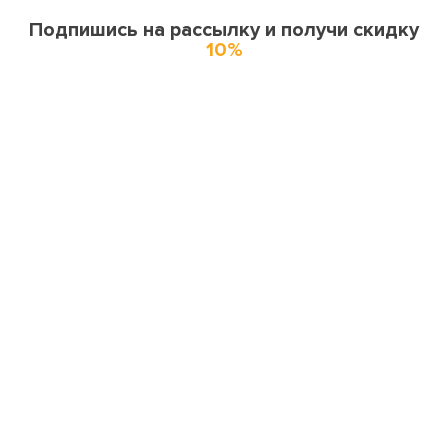
Подпишись на рассылку и получи скидку
10%
О нас
О компании
Купоны и спецпредложения
Города доставки
Отзывы
Оферта
Карта сайта
Партнерская программа
Поставщикам и производителям
Миссия и ценности