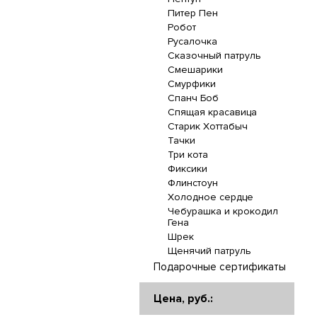
Питер Пен
Робот
Русалочка
Сказочный патруль
Смешарики
Смурфики
Спанч Боб
Спящая красавица
Старик Хоттабыч
Тачки
Три кота
Фиксики
Флинстоун
Холодное сердце
Чебурашка и крокодил
Гена
Шрек
Щенячий патруль
Подарочные сертификаты
Цена, руб.: