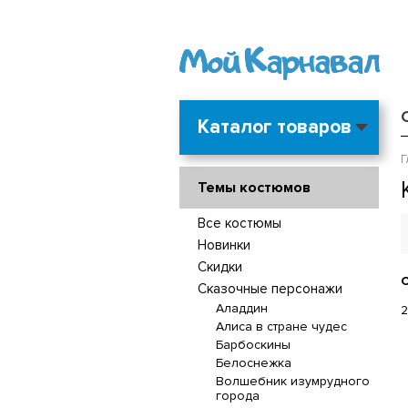
Каталог товаров
Г
Темы костюмов
Все костюмы
Новинки
Скидки
С
Сказочные персонажи
Аладдин
2
Алиса в стране чудес
Барбоскины
Белоснежка
Волшебник изумрудного
города