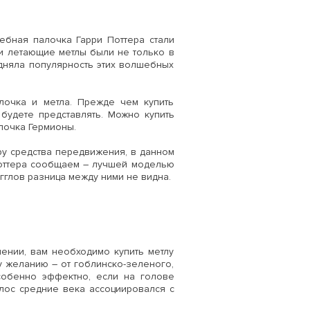
шебная палочка Гарри Поттера стали
и летающие метлы были не только в
дняла популярность этих волшебных
алочка и метла. Прежде чем купить
будете представлять. Можно купить
алочка Гермионы.
ру средства передвижения, в данном
Поттера сообщаем – лучшей моделью
агглов разница между ними не видна.
ении, вам необходимо купить метлу
у желанию – от гоблинско-зеленого,
собенно эффектно, если на голове
олос средние века ассоциировался с