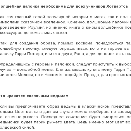
Волшебная палочка необходима для всех учеников Хогвартса
ак сам главный герой популярной истории о магах, так и вол
символами сказочной вселенной. Конечно, волшебные палочки 
произведении Роулинг, но именно книга о юном волшебнике по
ксессуаров до немыслимых высот.
Итак, для создания образа, помимо костюма, понадобиться п
олшебную палочку, следует определиться, кого из героев вы 
алочку Гарри Поттера, или его друга, Рона, а для девочек есть п
пределившись с героем и палочкой, следует приступить к выбо
случае – волшебной метлы. Для желающих купить метлу Гарри 
читается Молния, но и Чистомёт подойдёт. Правда, для простых м
Что нравится сказочным ведьмам
сли вы предпочитаете образ ведьмы в классическом представл
едьмы. Цвет метлы в данном случае можно подбирать по своем
до огненно-рыжего. Последнее сочетание будет смотреться о
едьмочки будет парик рыжего цвета. Ведь именно этот цвет в
олдовской силой.