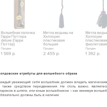
Волшебная палочка
Метла ведьмы на
Метла ведь
Гарри Поттера
Хэллоуин
Хэллоуин
deluxe (Гарри
пластиковая
пластиковая
Поттер)
большая
фиолетовая
Продан
Продан
Продан
1 569
р.
2 455
р.
1 392
р.
Колдовские атрибуты для волшебного образа
Каждый уважающий себя волшебник должен владеть магическим
а также средством передвижения. Не столь важно, являете
тариком в шляпе, или юным волшебником – как минимум волшеб
бязательно должны быть в наличии.