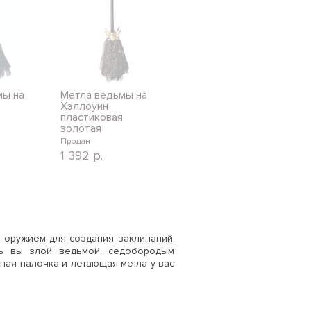
мы на
Метла ведьмы на
Хэллоуин
пластиковая
золотая
Продан
1 392
р.
 оружием для создания заклинаний,
сь вы злой ведьмой, седобородым
ная палочка и летающая метла у вас