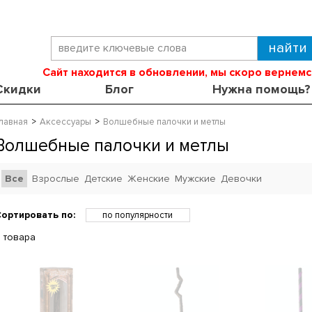
Сайт находится в обновлении, мы скоро вернемс
Скидки
Блог
Нужна помощь?
лавная
Аксессуары
Волшебные палочки и метлы
Волшебные палочки и метлы
Все
Взрослые
Детские
Женские
Мужские
Девочки
ортировать по:
по популярности
по возрастанию цены
 товара
по убыванию цены
по скидкам
по новинкам
по названию