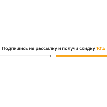
Подпишись на рассылку и получи скидку
10%
Информация для покупателя
Контакты
оставка и оплата
Москва
ак сделать заказ?
8 (495) 255-06-41
опрос-ответ
Санкт-Петербург