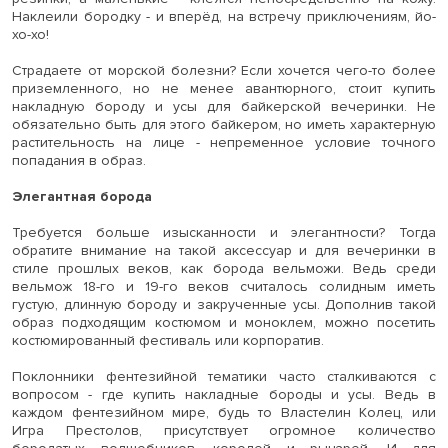
Наклеили бородку - и вперёд, на встречу приключениям, йо-
хо-хо!
Страдаете от морской болезни? Если хочется чего-то более
приземленного, но не менее авантюрного, стоит купить
накладную бороду и усы для байкерской вечеринки. Не
обязательно быть для этого байкером, но иметь характерную
растительность на лице - непременное условие точного
попадания в образ.
Элегантная борода
Требуется больше изысканности и элегантности? Тогда
обратите внимание на такой аксессуар и для вечеринки в
стиле прошлых веков, как борода вельможи. Ведь среди
вельмож 18-го и 19-го веков считалось солидным иметь
густую, длинную бороду и закрученные усы. Дополнив такой
образ подходящим костюмом и моноклем, можно посетить
костюмированный фестиваль или корпоратив.
Поклонники фентезийной тематики часто сталкиваются с
вопросом - где купить накладные бороды и усы. Ведь в
каждом фентезийном мире, будь то Властелин Колец, или
Игра Престолов, присутствует огромное количество