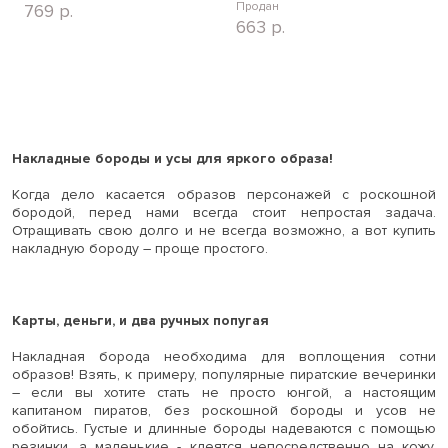
Продан
769
р.
663
р.
Накладные бороды и усы для яркого образа!
Когда дело касается образов персонажей с роскошной
бородой, перед нами всегда стоит непростая задача.
Отращивать свою долго и не всегда возможно, а вот купить
накладную бороду – проще простого.
Карты, деньги, и два ручных попугая
Накладная борода необходима для воплощения сотни
образов! Взять, к примеру, популярные пиратские вечеринки
– если вы хотите стать не просто юнгой, а настоящим
капитаном пиратов, без роскошной бороды и усов не
обойтись. Густые и длинные бороды надеваются с помощью
резинки, а маленькие - клеятся непосредственно на кожу.