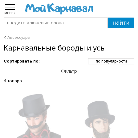
МЕНЮ
Аксессуары
Карнавальные бороды и усы
Сортировать по:
по популярности
по возрастанию цены
Фильтр
по убыванию цены
по скидкам
4 товара
по новинкам
по названию