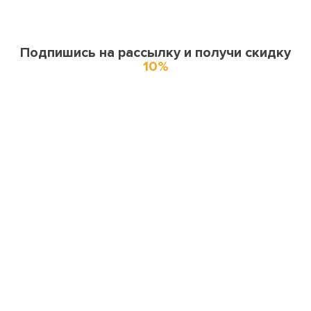
Подпишись на рассылку и получи скидку
10%
О нас
О компании
Купоны и спецпредложения
Города доставки
Отзывы
Оферта
Карта сайта
Партнерская программа