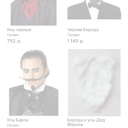
Усы черные
Черная борода
Продан
Продан
792
р.
1 149
р.
Усы Барон
Борода и усы Дед
Мороза
Продан