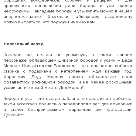
бородатых волшебников, королей и рыцарей. И для
правильного воплощения роли борода и усы просто
необходимы! Накладные бороды и усы купить можно в нашем
инернет-магазине: благодаря обширному ассортименту
можно выбрать то, что подходит именно вам.
Новогодний наряд
Конечно же, нельзя не упомянуть о самом главном
персонаже, обладающем шикарной бородой и усами – Деде
Морозе. Новый год или Рождество – не столь важно, доброго
старика с подарками с нетерпением ждут каждый год.
Хорошему Деду Морозу просто обязательно стоит
обзавестись роскошной бородой, и не менее роскошными
усами, иначе какой же это Дед Мороз?
Борода и усы - это всегда забавно, интересно и необычно,
такой аксессуар полностью перевоплотит вас для вечеринки
и станет беспроигрышным вариантом для фотосессии.
Дерзайте!