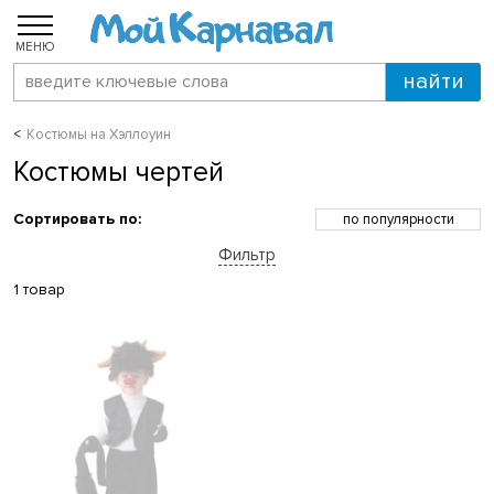
МЕНЮ
Костюмы на Хэллоуин
Костюмы чертей
Сортировать по:
по популярности
по возрастанию цены
Фильтр
по убыванию цены
по скидкам
1 товар
по новинкам
по названию