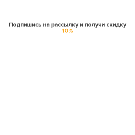
Подпишись на рассылку и получи скидку
10%
О нас
О компании
Купоны и спецпредложения
Города доставки
Отзывы
Оферта
Карта сайта