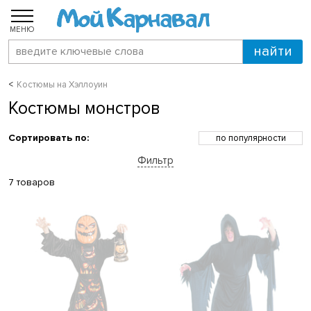
МЕНЮ
Костюмы на Хэллоуин
Костюмы монстров
Сортировать по:
по популярности
по возрастанию цены
Фильтр
по убыванию цены
по скидкам
7 товаров
по новинкам
по названию