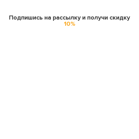
Подпишись на рассылку и получи скидку
10%
О нас
О компании
Купоны и спецпредложения
Города доставки
Отзывы
Оферта
Карта сайта
Партнерская программа
Поставщикам и производителям