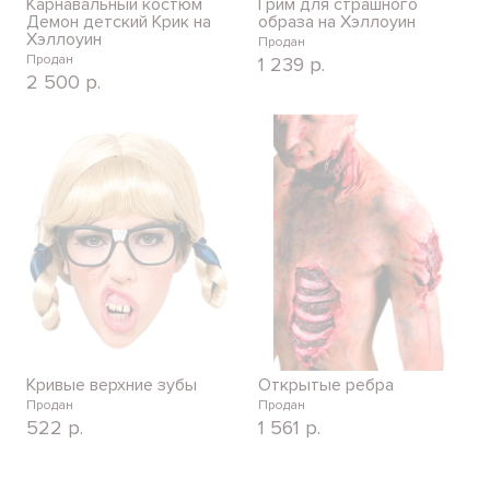
Карнавальный костюм
Грим для страшного
Демон детский Крик на
образа на Хэллоуин
Хэллоуин
Продан
Продан
1 239
р.
2 500
р.
Кривые верхние зубы
Открытые ребра
Продан
Продан
522
р.
1 561
р.