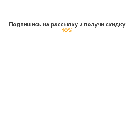
Подпишись на рассылку и получи скидку
10%
О нас
О компании
Купоны и спецпредложения
Города доставки
Отзывы
Оферта
Карта сайта