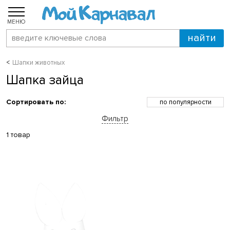
МЕНЮ
Шапки животных
Шапка зайца
Сортировать по:
по популярности
по возрастанию цены
Фильтр
по убыванию цены
по скидкам
1 товар
по новинкам
по названию