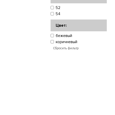
52
54
Цвет:
бежевый
коричневый
Сбросить фильтр