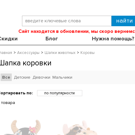
Сайт находится в обновлении, мы скоро вернемс
Скидки
Блог
Нужна помощь?
лавная
Аксессуары
Шапки животных
Коровы
Шапка коровки
Все
Детские
Девочки
Мальчики
ортировать по:
по популярности
по возрастанию цены
 товара
по убыванию цены
по скидкам
по новинкам
по названию