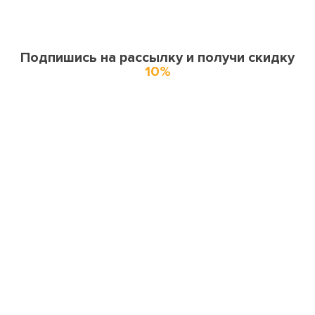
Подпишись на рассылку и получи скидку
10%
О нас
О компании
Купоны и спецпредложения
Города доставки
Отзывы
Оферта
Карта сайта