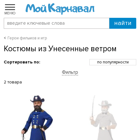
МЕНЮ
Герои фильмов и игр
Костюмы из Унесенные ветром
Сортировать по:
по популярности
по возрастанию цены
Фильтр
по убыванию цены
по скидкам
2 товара
по новинкам
по названию