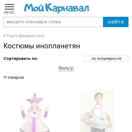
МЕНЮ
Герои фильмов и игр
Костюмы инопланетян
Сортировать по:
по популярности
по возрастанию цены
Фильтр
по убыванию цены
по скидкам
11 товаров
по новинкам
по названию