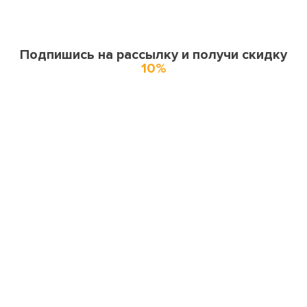
Подпишись на рассылку и получи скидку
10%
О нас
О компании
Купоны и спецпредложения
Города доставки
Отзывы
Оферта
Карта сайта