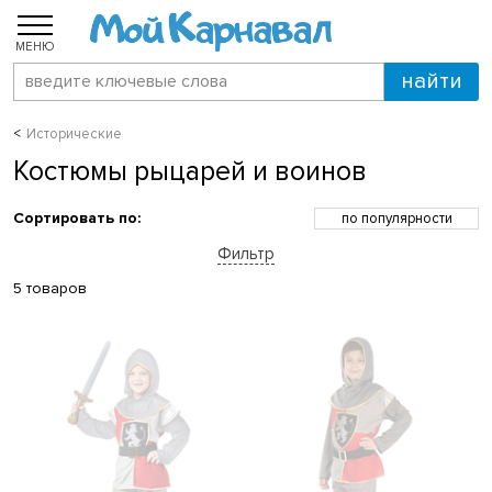
МЕНЮ
Исторические
Костюмы рыцарей и воинов
Сортировать по:
по популярности
по возрастанию цены
Фильтр
по убыванию цены
по скидкам
5 товаров
по новинкам
по названию