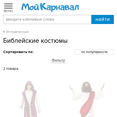
МЕНЮ
Исторические
Библейские костюмы
Сортировать по:
по популярности
по возрастанию цены
Фильтр
по убыванию цены
по скидкам
2 товара
по новинкам
по названию