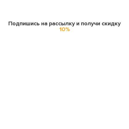
Подпишись на рассылку и получи скидку
10%
О нас
О компании
Купоны и спецпредложения
Города доставки
Отзывы
Оферта
Карта сайта