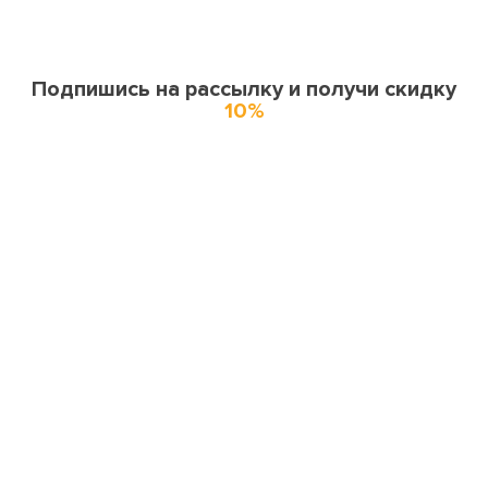
Подпишись на рассылку и получи скидку
10%
О нас
О компании
Купоны и спецпредложения
Города доставки
Отзывы
Оферта
Карта сайта