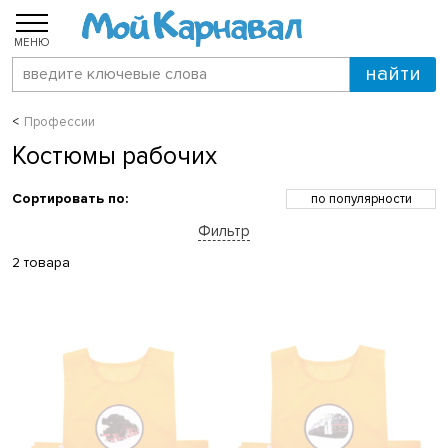
МЕНЮ
Профессии
Костюмы рабочих
Сортировать по:
по популярности
по возрастанию цены
Фильтр
по убыванию цены
по скидкам
2 товара
по новинкам
по названию