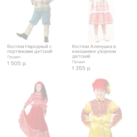
Костюм Народный с
Костюм Аленушка в
портянками детский
кокошнике узорном
детский
Продан
Продан
1 505
р.
1 355
р.