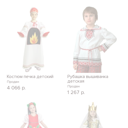
Костюм печка детский
Рубашка вышиванка
детская
Продан
Продан
4 066
р.
1 267
р.