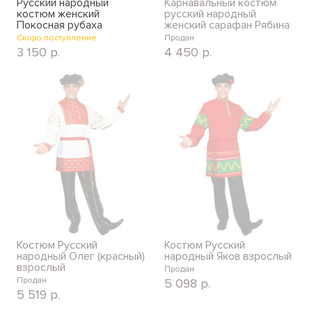
Русский народный
Карнавальный костюм
костюм женский
русский народный
Покосная рубаха
женский сарафан Рябина
Скоро поступление
Продан
3 150
р.
4 450
р.
Костюм Русский
Костюм Русский
народный Олег (красный)
народный Яков взрослый
взрослый
Продан
Продан
5 098
р.
5 519
р.