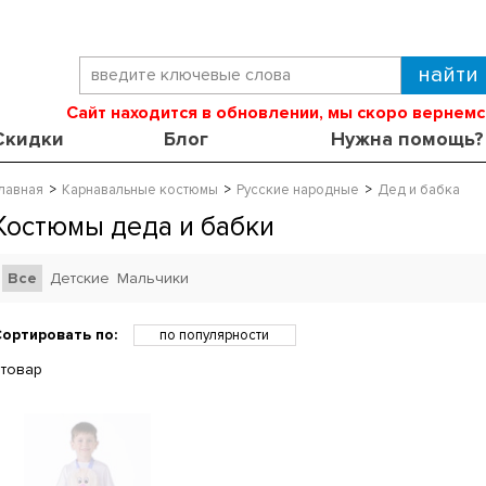
Сайт находится в обновлении, мы скоро вернемс
Скидки
Блог
Нужна помощь?
лавная
Карнавальные костюмы
Русские народные
Дед и бабка
Костюмы деда и бабки
Все
Детские
Мальчики
ортировать по:
по популярности
по возрастанию цены
 товар
по убыванию цены
по скидкам
по новинкам
по названию