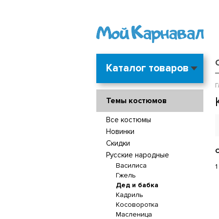
Каталог товаров
Г
Темы костюмов
Все костюмы
Новинки
Скидки
С
Русские народные
Василиса
1
Гжель
Дед и бабка
Кадриль
Косоворотка
Масленица