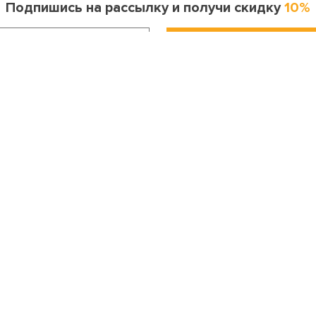
Подпишись на рассылку и получи скидку
10%
Информация для покупателя
Контакты
оставка и оплата
Москва
ак сделать заказ?
8 (495) 255-06-41
опрос-ответ
Санкт-Петербург
бмен и возврат
8 (812) 643-33-30
Личный кабинет
Бесплатный звонок по России
онтакты
8 (800) 200-04-23
Праздники
info@my-karnaval.ru
етским садам и школам
Подарочные сертификаты
арри поттер
Кощей Бессмертный
усары
Мальвина
Дед Мороз
Мушкетеры