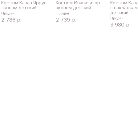
Костюм Канан Яррус
Костюм Инквизитор
Костюм Кана
эконом детский
эконом детский
с накладкам
детский
Продан
Продан
Продан
2 786
р.
2 739
р.
3 980
р.