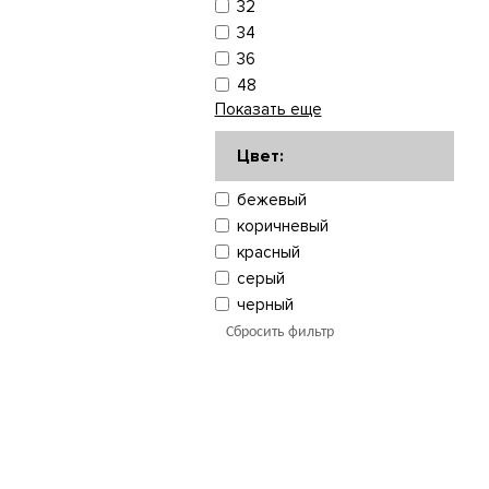
32
34
36
48
Показать еще
Цвет:
бежевый
коричневый
красный
серый
черный
Сбросить фильтр