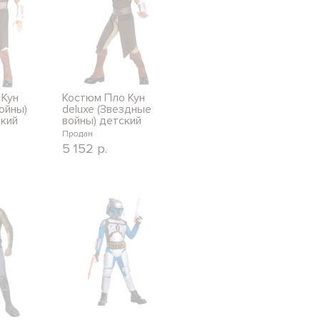
 Кун
Костюм Пло Кун
ойны)
deluxe (Звездные
ский
войны) детский
Продан
5 152
р.