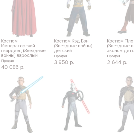
Костюм
Костюм Кэд Бэн
Костюм Пло
Императорский
(Звездные войны)
(Звездные в
гвардеец (Звездные
детский
эконом дет
войны) взрослый
Продан
Продан
Продан
3 950
р.
2 644
р.
40 086
р.