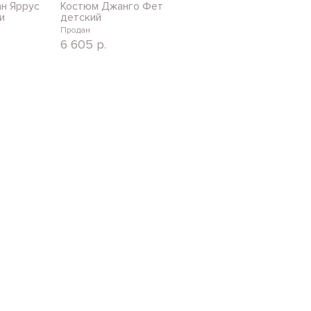
н Яррус
Костюм Джанго Фет
и
детский
Продан
6 605
р.