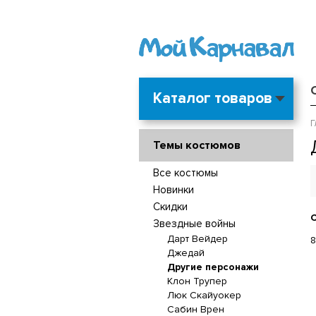
Каталог товаров
Г
Темы костюмов
Все костюмы
Новинки
Скидки
С
Звездные войны
Дарт Вейдер
8
Джедай
Другие персонажи
Клон Трупер
Люк Скайуокер
Сабин Врен