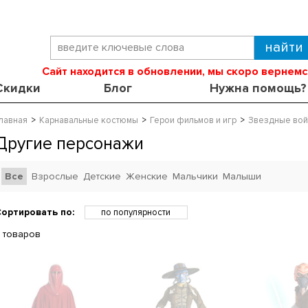
Сайт находится в обновлении, мы скоро вернемс
Скидки
Блог
Нужна помощь?
лавная
Карнавальные костюмы
Герои фильмов и игр
Звездные во
Другие персонажи
Все
Взрослые
Детские
Женские
Мальчики
Малыши
ортировать по:
по популярности
по возрастанию цены
 товаров
по убыванию цены
по скидкам
по новинкам
по названию