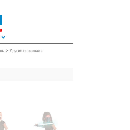
я
йны
Другие персонажи