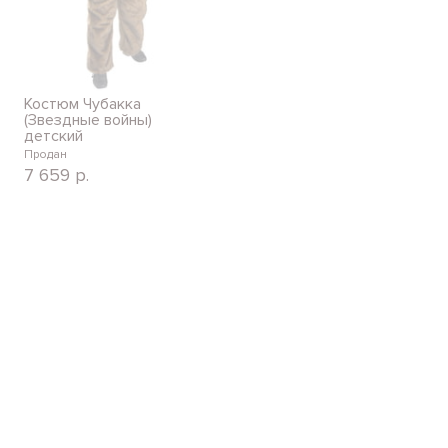
Костюм Чубакка
(Звездные войны)
детский
Продан
7 659
р.