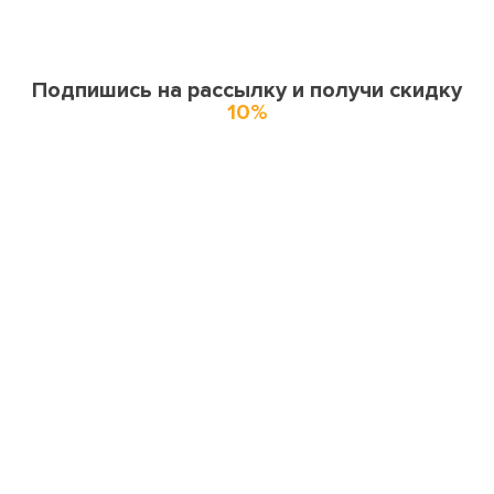
Подпишись на рассылку и получи скидку
10%
О нас
О компании
Купоны и спецпредложения
Города доставки
Отзывы
Оферта
Карта сайта