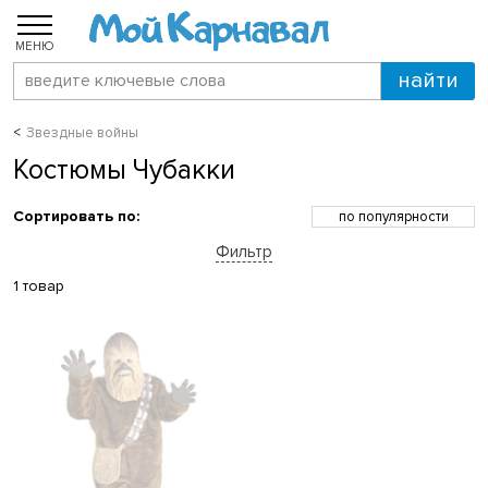
МЕНЮ
Звездные войны
Костюмы Чубакки
Сортировать по:
по популярности
по возрастанию цены
Фильтр
по убыванию цены
по скидкам
1 товар
по новинкам
по названию