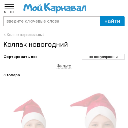
МЕНЮ
Колпак карнавальный
Колпак новогодний
Сортировать по:
по популярности
по возрастанию цены
Фильтр
по убыванию цены
по скидкам
3 товара
по новинкам
по названию