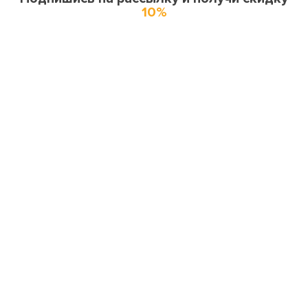
10%
О нас
О компании
Купоны и спецпредложения
Города доставки
Отзывы
Оферта
Карта сайта
Партнерская программа
Поставщикам и производителям
Миссия и ценности
Вакансии