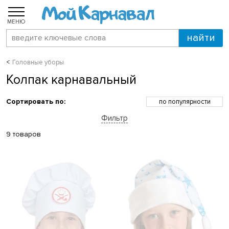
МЕНЮ
Головные уборы
Колпак карнавальный
Сортировать по:
по популярности
по возрастанию цены
Фильтр
по убыванию цены
по скидкам
9 товаров
по новинкам
по названию