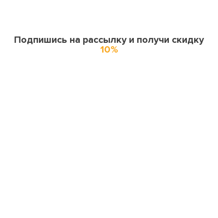
Подпишись на рассылку и получи скидку
10%
О нас
О компании
Купоны и спецпредложения
Города доставки
Отзывы
Оферта
Карта сайта