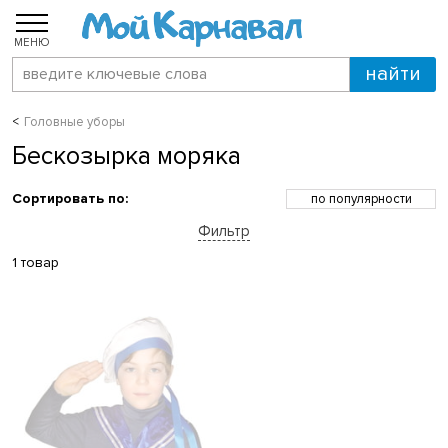
МЕНЮ
Головные уборы
Бескозырка моряка
Сортировать по:
по популярности
по возрастанию цены
Фильтр
по убыванию цены
по скидкам
1 товар
по новинкам
по названию