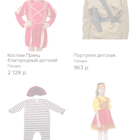
Костюм Принц
Портупея детская
благородный детский
Продан
Продан
963
р.
2 128
р.