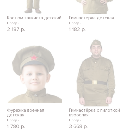
Костюм танкиста детский
Гимнастерка детская
Продан
Продан
2 187
р.
1 182
р.
Фуражка военная
Гимнастёрка с пилоткой
детская
взрослая
Продан
Продан
1 780
р.
3 668
р.