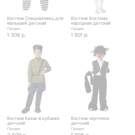
Костюм Спецназовец для
Костюм Хохлома
малышей детский
народная детский
Продан
Продан
1 308
р.
1 901
р.
Костюм Казак в кубанке
Костюм чертенок
детский
детский
Продан
Продан
2 609
р.
1 805
р.