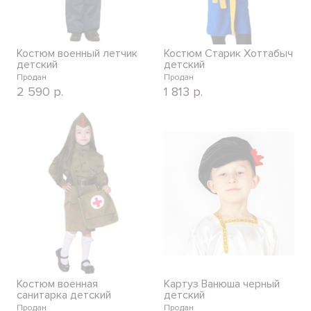
Костюм военный летчик
Костюм Старик Хоттабыч
детский
детский
Продан
Продан
2 590
р.
1 813
р.
Костюм военная
Картуз Ванюша черный
санитарка детский
детский
Продан
Продан