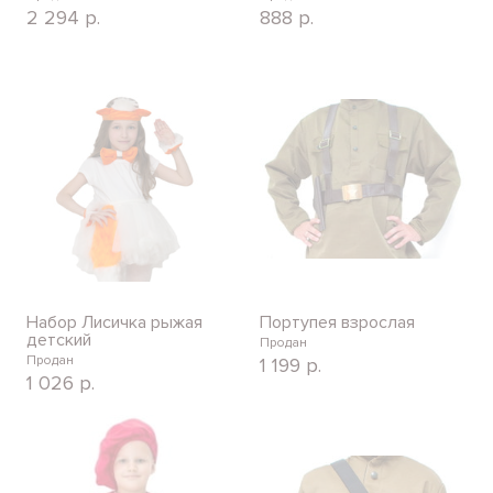
2 294
р.
888
р.
Набор Лисичка рыжая
Портупея взрослая
детский
Продан
Продан
1 199
р.
1 026
р.