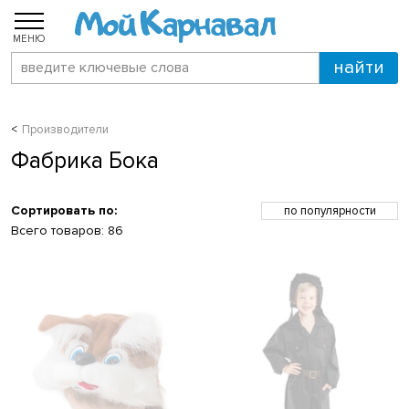
МЕНЮ
Производители
Фабрика Бока
Сортировать по:
по популярности
по возрастанию цены
Всего товаров:
86
по убыванию цены
по скидкам
по новинкам
по названию