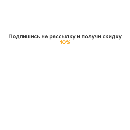
Подпишись на рассылку и получи скидку
10%
О нас
О компании
Купоны и спецпредложения
Города доставки
Отзывы