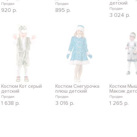
детский
Продан
Продан
Продан
920
р.
895
р.
3 024
р.
Костюм Кот серый
Костюм Снегурочка
Костюм Мы
детский
плюш детский
Максик дет
Продан
Продан
Продан
1 638
р.
3 016
р.
1 265
р.