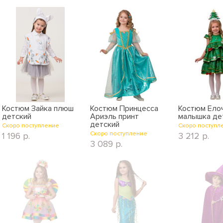
по скидкам
по новинкам
по названию
Костюм Зайка плюш
Костюм Принцесса
Костюм Ело
детский
Ариэль принт
малышка де
детский
Скоро поступление
Скоро поступл
Скоро поступление
1 196
р.
3 212
р.
3 089
р.