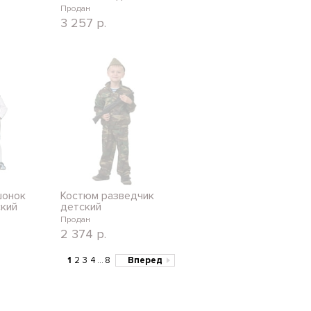
Продан
3 257
р.
шонок
Костюм разведчик
ский
детский
Продан
2 374
р.
1
2
3
4
...
8
Вперед