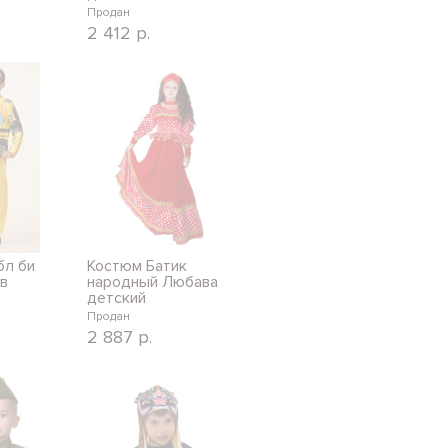
Продан
2 412
р.
бл би
Костюм Батик
в
народный Любава
детский
Продан
2 887
р.