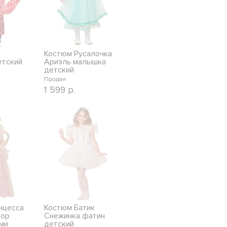
я
Костюм Русалочка
етский
Ариэль малышка
детский
Продан
1 599
р.
нцесса
Костюм Батик
бор
Снежинка фатин
ми
детский