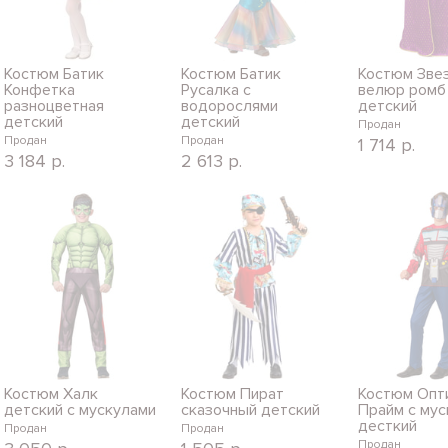
Костюм Батик
Костюм Батик
Костюм Зве
Конфетка
Русалка с
велюр ромб
разноцветная
водорослями
детский
детский
детский
Продан
Продан
Продан
1 714
р.
3 184
р.
2 613
р.
Костюм Халк
Костюм Пират
Костюм Опт
детский с мускулами
сказочный детский
Прайм с мус
десткий
Продан
Продан
Продан