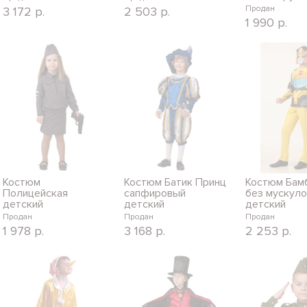
Продан
3 172
р.
2 503
р.
1 990
р.
Костюм
Костюм Батик Принц
Костюм Бам
Полицейская
сапфировый
без мускуло
детский
детский
детский
Продан
Продан
Продан
1 978
р.
3 168
р.
2 253
р.