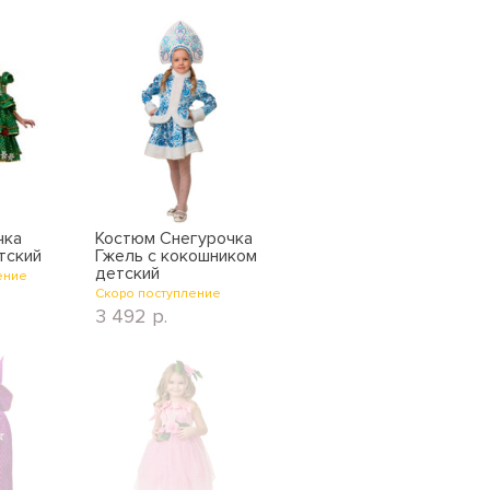
чка
Костюм Снегурочка
тский
Гжель с кокошником
детский
ение
Скоро поступление
3 492
р.