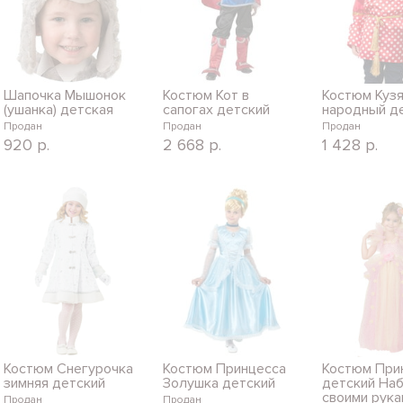
Шапочка Мышонок
Костюм Кот в
Костюм Куз
(ушанка) детская
сапогах детский
народный д
Продан
Продан
Продан
920
р.
2 668
р.
1 428
р.
Костюм Снегурочка
Костюм Принцесса
Костюм При
зимняя детский
Золушка детский
детский На
своими рука
Продан
Продан