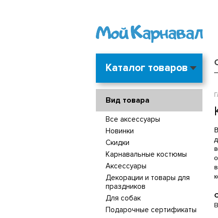
Каталог товаров
Г
Вид товара
Все аксессуары
В
Новинки
д
Скидки
в
Карнавальные костюмы
о
Аксессуары
в
Декорации и товары для
праздников
С
Для собак
В
Подарочные сертификаты