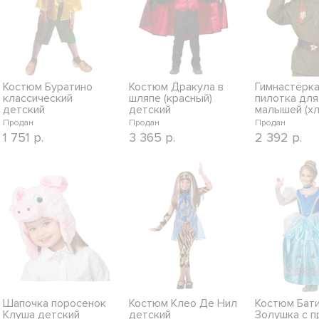
Костюм Буратино
Костюм Дракула в
Гимнастёрка
классический
шляпе (красный)
пилотка для
детский
детский
малышей (хл
Продан
Продан
Продан
1 751
р.
3 365
р.
2 392
р.
Шапочка поросенок
Костюм Клео Де Нил
Костюм Бат
Клуша детский
детский
Золушка с п