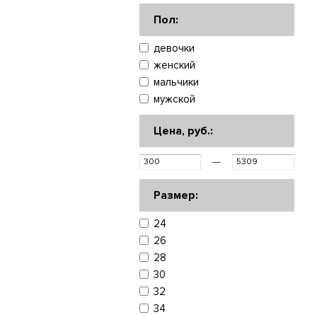
Пол:
девочки
женский
мальчики
мужской
Цена, руб.:
—
Размер:
24
26
28
30
32
34