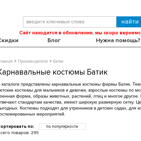
Сайт находится в обновлении, мы скоро вернемс
Скидки
Блог
Нужна помощь?
лавная
Производители
Батик
Карнавальные костюмы Батик
 каталоге представлены карнавальные костюмы фирмы Батик. Тем
етские костюмы для мальчиков и девочек, взрослые костюмы по мо
оенная форма, образы животных, растений, птиц и многое другое.
твечают стандартам качества, имеют широкую размерную сетку. Ц
ыгодных. Костюмы подходят для утренников в детских садах, для 
костюмированных мероприятий.
ортировать по:
по популярности
сего товаров:
295
по возрастанию цены
по убыванию цены