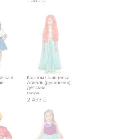
1 505
р.
ячка в
Костюм Принцесса
ий
Ариэль (русалочка)
детский
Продан
2 433
р.