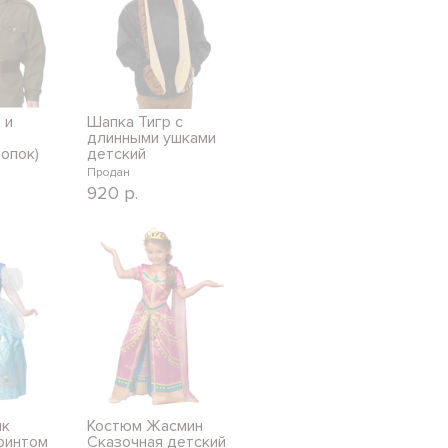
 и
Шапка Тигр с
длинными ушками
опок)
детский
Продан
920
р.
ик
Костюм Жасмин
ринтом
Сказочная детский