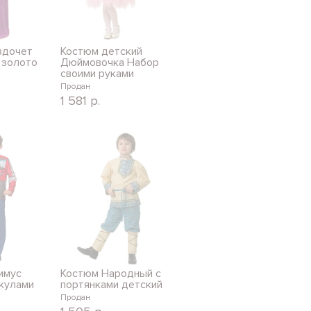
здочет
Костюм детский
 золото
Дюймовочка Набор
своими руками
Продан
1 581
р.
имус
Костюм Народный с
кулами
портянками детский
Продан