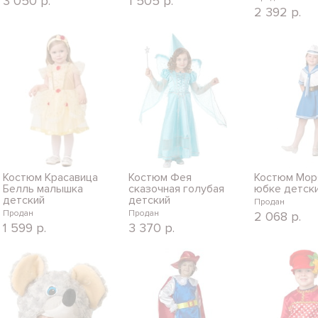
3 050
р.
1 505
р.
2 392
р.
Костюм Красавица
Костюм Фея
Костюм Мор
Белль малышка
сказочная голубая
юбке детск
детский
детский
Продан
Продан
Продан
2 068
р.
1 599
р.
3 370
р.