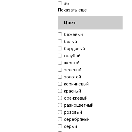
36
Показать еще
Цвет:
бежевый
белый
бордовый
голубой
желтый
зеленый
золотой
коричневый
красный
оранжевый
разноцветный
розовый
серебряный
серый