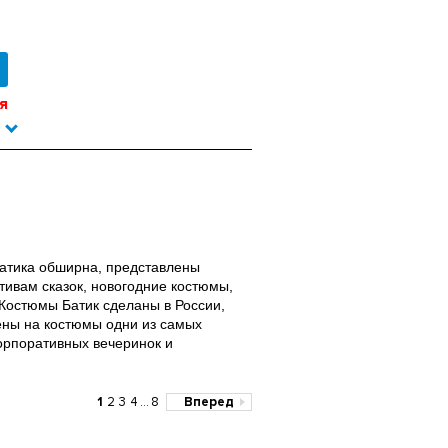
я
атика обширна, представлены
тивам сказок, новогодние костюмы,
 Костюмы Батик сделаны в России,
ены на костюмы одни из самых
корпоративных вечеринок и
1
2
3
4
...
8
Вперед