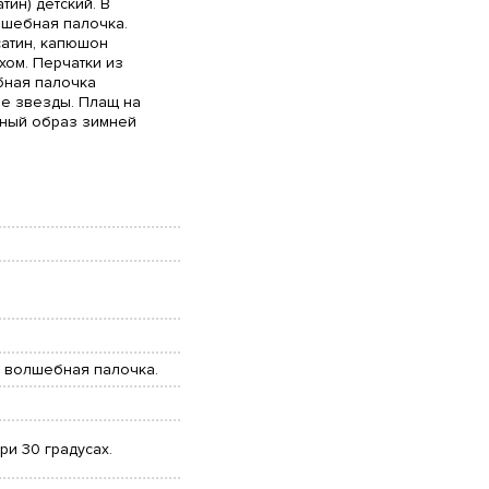
ин) детский. В
олшебная палочка.
сатин, капюшон
ом. Перчатки из
бная палочка
ме звезды. Плащ на
бный образ зимней
, волшебная палочка.
ри 30 градусах.