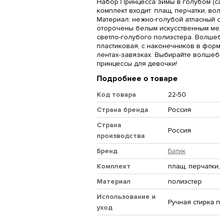
Набор Принцесса зимы в голубом (сат
комплект входит: плащ, перчатки, в
Материал: нежно-голубой атласный 
оторочены белым искусственным мех
светло-голубого полиэстера. Волше
пластиковая, с наконечников в фор
лентах-завязках. Выбирайте волше
принцессы для девочки!
Подробнее о товаре
Код товара
22-50
Страна бренда
Россия
Страна
Россия
производства
Бренд
Батик
Комплект
плащ, перчатки
Материал
полиэстер
Использование и
Ручная стирка п
уход