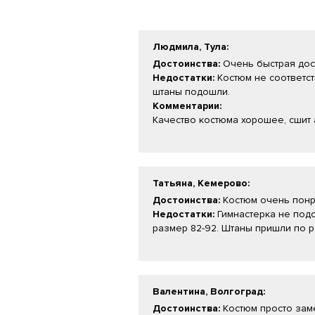
Людмила, Тула
:
Достоинства:
Очень быстрая дос
Недостатки:
Костюм не соответст
штаны подошли.
Комментарии:
Качество костюма хорошее, сшит 
Татьяна, Кемерово
:
Достоинства:
Костюм очень понра
Недостатки:
Гимнастерка не подо
размер 82-92. Штаны пришли по р
Валентина, Волгоград
:
Достоинства:
Костюм просто заме