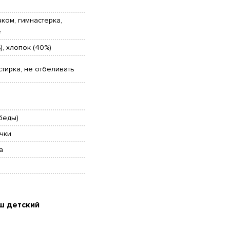
ком, гимнастерка,
е
), хлопок (40%)
стирка, не отбеливать
беды)
чки
а
ш детский