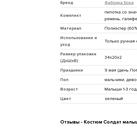
Бренд
Фабрика Бока
пилотка со знач
Комплект
ремень, галиф
Материал
Полиэстер (60%
Использование и
Только ручная 
уход
Размер упаковки
34x20x2
(ДхШхВ)
Праздники
9 мая (день По
Пол
мальчики, дево
Возраст
Малыши 1-3 год
Цвет
зеленый
Отзывы - Костюм Солдат малы