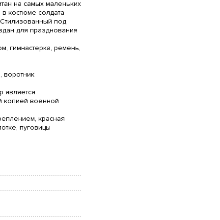
итан на самых маленьких
 в костюме солдата
! Стилизованный под
здан для празднования
ом, гимнастерка, ремень,
, воротник
р является
й копией военной
реплением, красная
отке, пуговицы