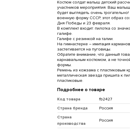
Костюм солдат малыш детский рассч
участников мероприятия. Ваш малыш
будет выглядеть очень трогательно
военную форму СССР, этот образ со
Дня Победы и 23 февраля.
В комплект входит: пилотка со значк
галифе.
Галифе с резинкой на талии.
На гимнастерке – имитация карманов
застегивается на пуговицы.
Обратите внимание, что данный това
карнавальным костюмом, а не точно
формы.
Ремень из кожзама с пластиковым к
металлическая звезда пришита к пил
пластиковые.
Подробнее о товаре
Код товара
fb2427
Страна бренда
Россия
Страна
Россия
производства