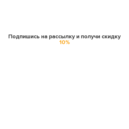
Подпишись на рассылку и получи скидку
10%
О нас
О компании
Купоны и спецпредложения
Города доставки
Отзывы