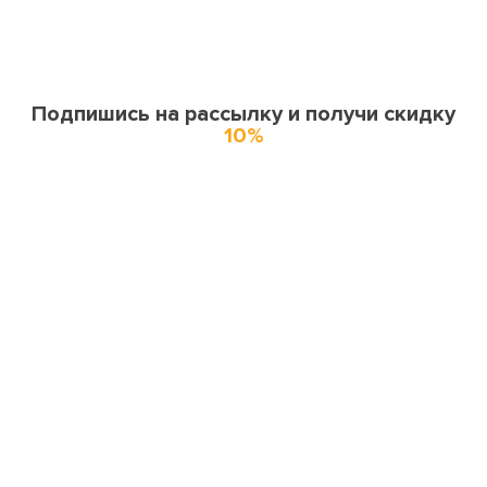
Подпишись на рассылку и получи скидку
10%
О нас
О компании
Купоны и спецпредложения
Города доставки
Отзывы
Оферта