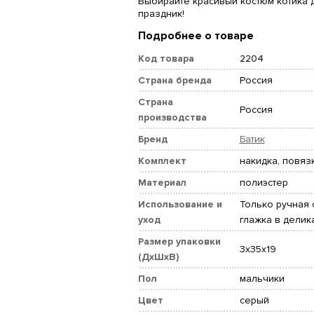
Выбирайте красивый костюм котика 
праздник!
Подробнее о товаре
Код товара
2204
Страна бренда
Россия
Страна
Россия
производства
Бренд
Батик
Комплект
накидка, повяз
Материал
полиэстер
Использование и
Только ручная с
уход
глажка в дели
Размер упаковки
3x35x19
(ДхШхВ)
Пол
мальчики
Цвет
серый