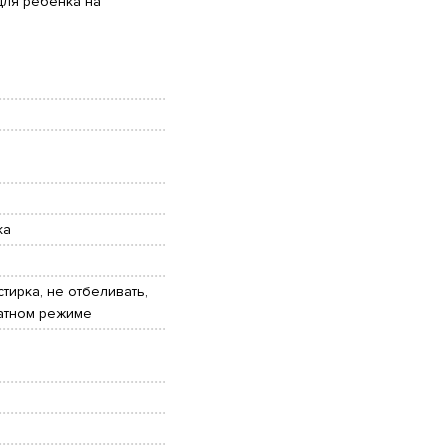
для ребёнка на
ка
тирка, не отбеливать,
катном режиме