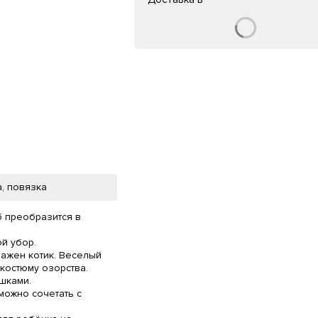
, повязка
б преобразится в
ой убор.
ражен котик. Веселый
костюму озорства.
шками.
можно сочетать с