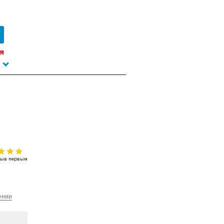
я
тзыв первым
ении