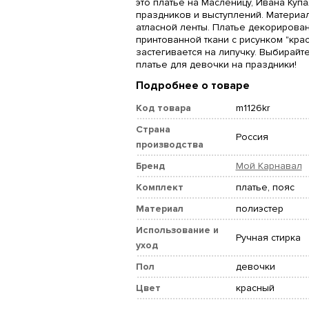
это платье на Масленицу, Ивана Куп
праздников и выступлений. Материал
атласной ленты. Платье декорирован
принтованной ткани с рисунком "кра
застегивается на липучку. Выбирайт
платье для девочки на праздники!
Подробнее о товаре
Код товара
m1126kr
Страна
Россия
производства
Бренд
Мой Карнавал
Комплект
платье, пояс
Материал
полиэстер
Использование и
Ручная стирка
уход
Пол
девочки
Цвет
красный