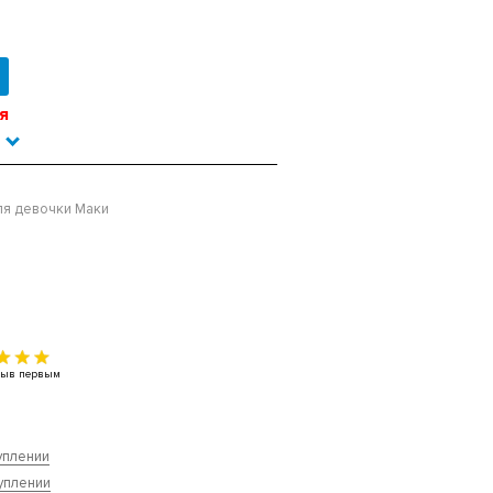
я
ля девочки Маки
тзыв первым
уплении
уплении