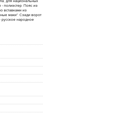
ала, для национальных
 - полиэстер. Пояс из
о вставками из
сные маки". Сзади ворот
е русское народное