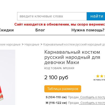
Сайт находится в обновлении, мы скоро вернемс
Скидки
Блог
Нужна помощь?
ские народные
Народные
Карнавальный костюм русский народный д
Карнавальный костюм
русский народный для
девочки Маки
КОД ТОВАРА: M1126KR
2 100
руб
оставь о
Таблица размеров
S (104-110 см)
Продан
Сообщить о пост
M (116-122 см)
Продан
Сообщить о пост