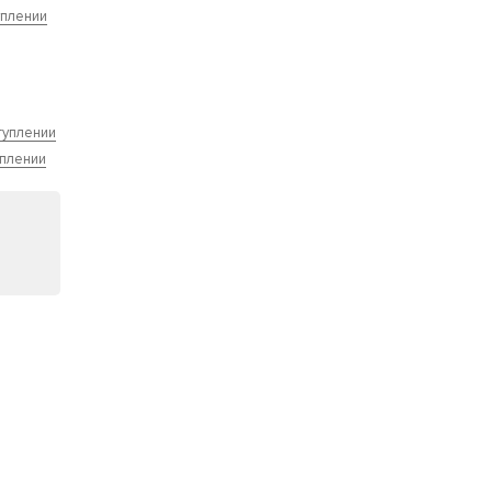
уплении
туплении
уплении