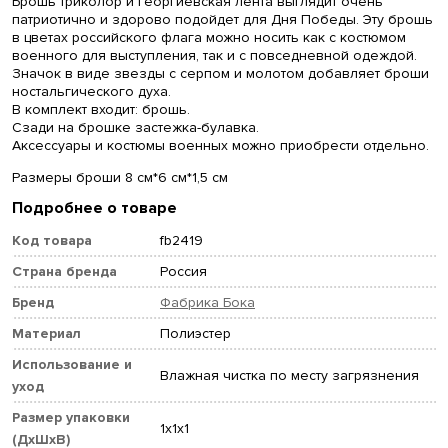
Брошь триколор и георгиевская лента выглядит очень
патриотично и здорово подойдет для Дня Победы. Эту брошь
в цветах российского флага можно носить как с костюмом
военного для выступления, так и с повседневной одеждой.
Значок в виде звезды с серпом и молотом добавляет броши
ностальгического духа.
В комплект входит: брошь.
Сзади на брошке застежка-булавка.
Аксессуары и костюмы военных можно приобрести отдельно.
Размеры броши 8 см*6 см*1,5 см
Подробнее о товаре
Код товара
fb2419
Страна бренда
Россия
Бренд
Фабрика Бока
Материал
Полиэстер
Использование и
Влажная чистка по месту загрязнения
уход
Размер упаковки
1x1x1
(ДхШхВ)