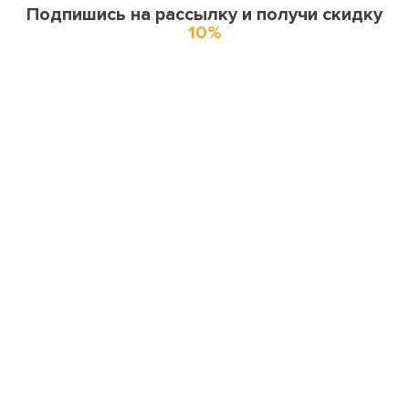
Подпишись на рассылку и получи скидку
10%
О нас
О компании
Купоны и спецпредложения
Города доставки
Отзывы
Оферта
Карта сайта
Партнерская программа
Поставщикам и производителям
Миссия и ценности
Вакансии