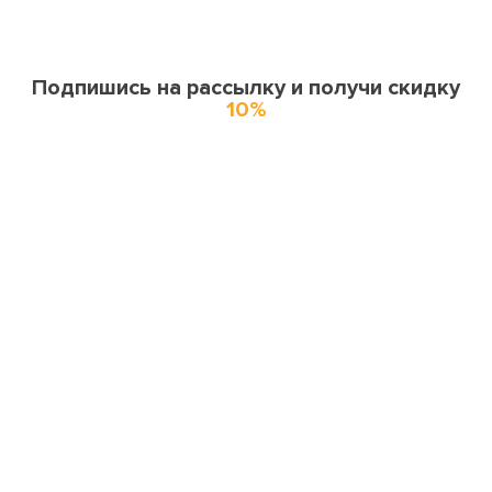
Подпишись на рассылку и получи скидку
10%
О нас
О компании
Купоны и спецпредложения
Города доставки
Отзывы
Оферта
Карта сайта