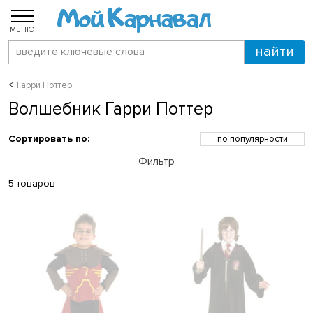
МЕНЮ
Гарри Поттер
Волшебник Гарри Поттер
Сортировать по:
по популярности
по возрастанию цены
Фильтр
по убыванию цены
по скидкам
5 товаров
по новинкам
по названию