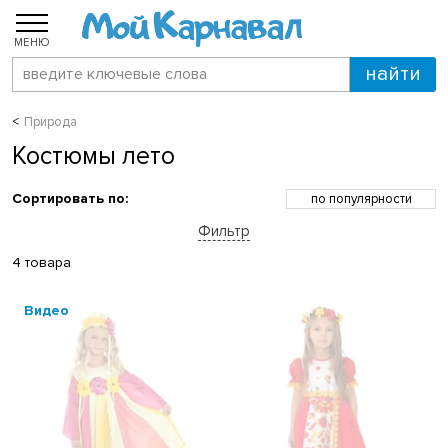
МЕНЮ
Природа
Костюмы лето
Сортировать по:
по популярности
по возрастанию цены
Фильтр
по убыванию цены
по скидкам
4 товара
по новинкам
по названию