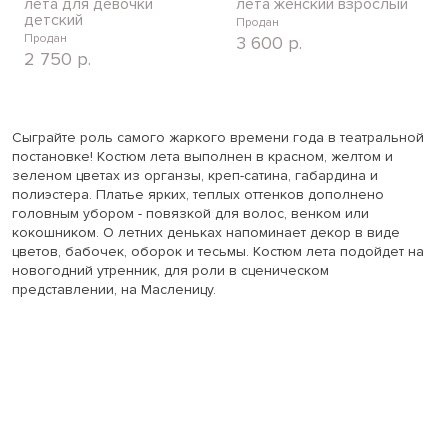
лета для девочки
лета женский взрослый
детский
Продан
Продан
3 600
р.
2 750
р.
Сыграйте роль самого жаркого времени года в театральной
постановке! Костюм лета выполнен в красном, желтом и
зеленом цветах из органзы, креп-сатина, габардина и
полиэстера. Платье ярких, теплых оттенков дополнено
головным убором - повязкой для волос, венком или
кокошником. О летних деньках напоминает декор в виде
цветов, бабочек, оборок и тесьмы. Костюм лета подойдет на
новогодний утренник, для роли в сценическом
представлении, на Масленицу.