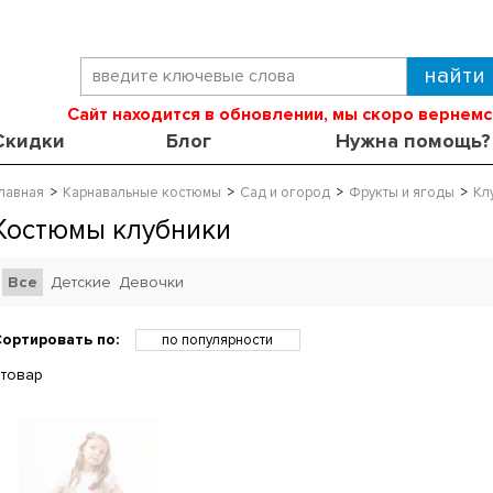
Сайт находится в обновлении, мы скоро вернемс
Скидки
Блог
Нужна помощь?
лавная
Карнавальные костюмы
Сад и огород
Фрукты и ягоды
Кл
Костюмы клубники
Все
Детские
Девочки
ортировать по:
по популярности
по возрастанию цены
 товар
по убыванию цены
по скидкам
по новинкам
по названию