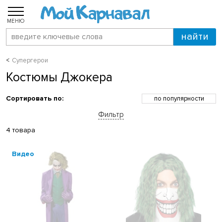
МЕНЮ
Супергерои
Костюмы Джокера
Сортировать по:
по популярности
по возрастанию цены
Фильтр
по убыванию цены
по скидкам
4 товара
по новинкам
по названию