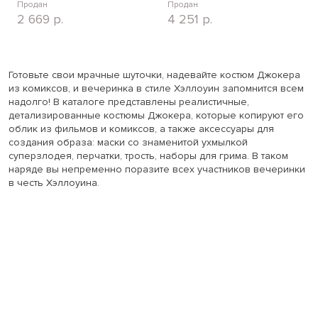
Продан
Продан
2 669
р.
4 251
р.
Готовьте свои мрачные шуточки, надевайте костюм Джокера
из комиксов, и вечеринка в стиле Хэллоуин запомнится всем
надолго! В каталоге представлены реалистичные,
детализированные костюмы Джокера, которые копируют его
облик из фильмов и комиксов, а также аксессуары для
создания образа: маски
со знаменитой ухмылкой
суперзлодея, перчатки, трость, наборы для грима. В таком
наряде вы непременно поразите всех участников вечеринки
в честь Хэллоуина.