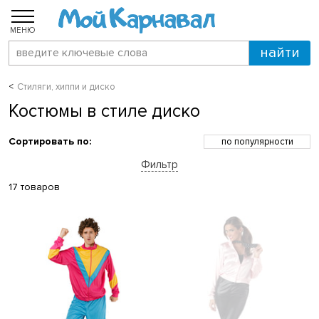
МЕНЮ
Стиляги, хиппи и диско
Костюмы в стиле диско
Сортировать по:
по популярности
по возрастанию цены
Фильтр
по убыванию цены
по скидкам
17 товаров
по новинкам
по названию