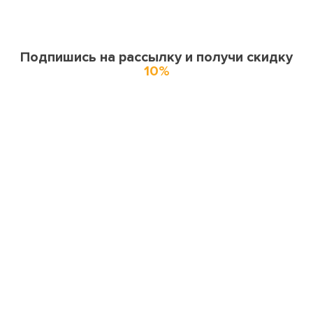
Подпишись на рассылку и получи скидку
10%
О нас
О компании
Купоны и спецпредложения
Города доставки
Отзывы
Оферта
Карта сайта