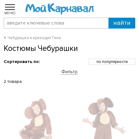
МЕНЮ
Чебурашка и крокодил Гена
Костюмы Чебурашки
Сортировать по:
по популярности
по возрастанию цены
Фильтр
по убыванию цены
по скидкам
2 товара
по новинкам
по названию