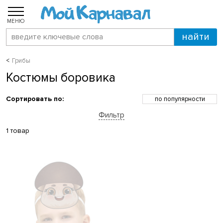
МЕНЮ
Грибы
Костюмы боровика
Сортировать по:
по популярности
по возрастанию цены
Фильтр
по убыванию цены
по скидкам
1 товар
по новинкам
по названию