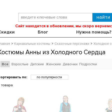
Сайт находится в обновлении, мы скоро вернемс
Скидки
Блог
Нужна помощь?
лавная
Карнавальные костюмы
Сказочные персонажи
Холодное с
Костюмы Анны из Холодного Сердца
Все
Взрослые
Детские
Женские
Девочки
Подростки
ортировать по:
по популярности
по возрастанию цены
 товара
по убыванию цены
по скидкам
по новинкам
по названию