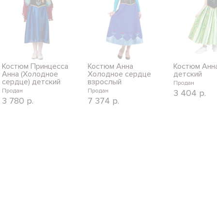
Костюм Принцесса
Костюм Анна
Костюм Анн
Анна (Холодное
Холодное сердце
детский
сердце) детский
взрослый
Продан
Продан
Продан
3 404
р.
3 780
р.
7 374
р.