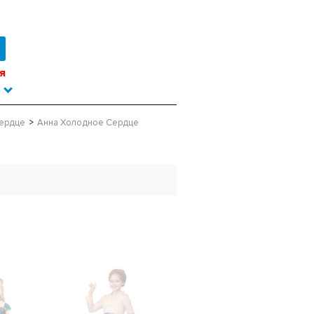
я
ердце
Анна Холодное Сердце