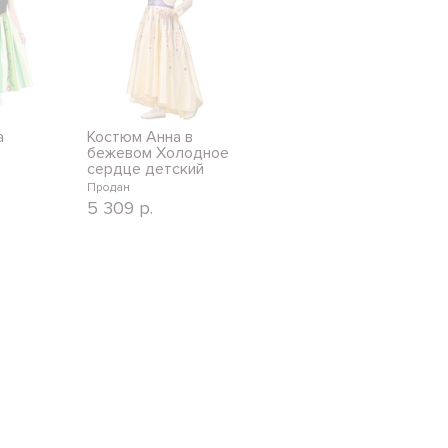
а
Костюм Анна в
бежевом Холодное
сердце детский
Продан
5 309
р.