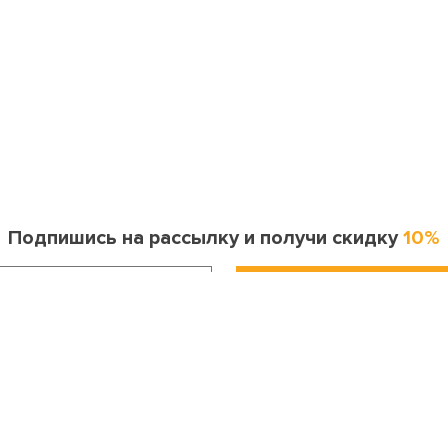
Подпишись на рассылку и получи скидку
10%
Информация для покупателя
Контакты
оставка и оплата
Москва
ак сделать заказ?
8 (495) 255-06-41