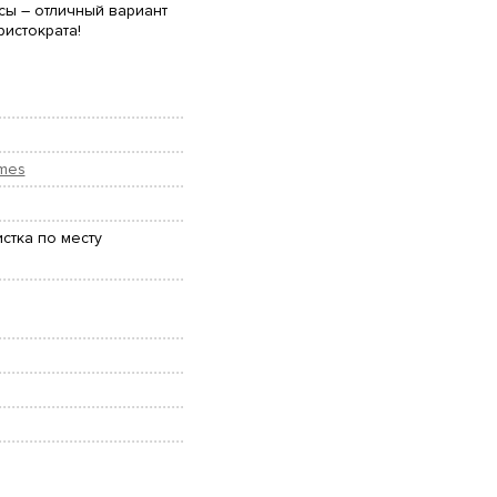
сы – отличный вариант
истократа!
umes
стка по месту