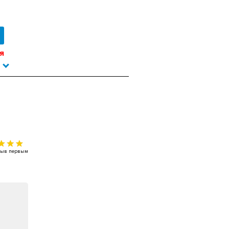
я
тзыв первым