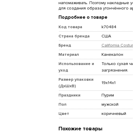
напомаживать. Поэтому накладные у
для создания образа утончённого ар
Подробнее о товаре
Код товара
k70484
Страна бренда
США
Бренд
California Cost
Материал
Канекалон
Использование и
Только сухая чи
уход
загрязнения.
Размер упаковки
19x14x1
(ДхШхВ)
Праздники
Пурим
Пол
мужской
Цвет
коричневый
Похожие товары