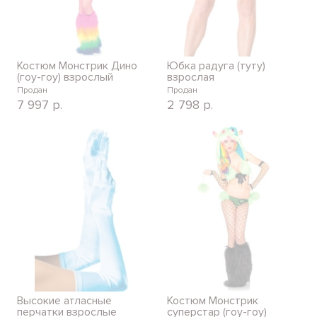
Костюм Монстрик Дино
Юбка радуга (туту)
(гоу-гоу) взрослый
взрослая
Продан
Продан
7 997
р.
2 798
р.
Высокие атласные
Костюм Монстрик
перчатки взрослые
суперстар (гоу-гоу)