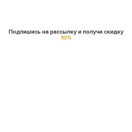
Подпишись на рассылку и получи скидку
10%
О нас
О компании
Купоны и спецпредложения
Города доставки
Отзывы
Оферта