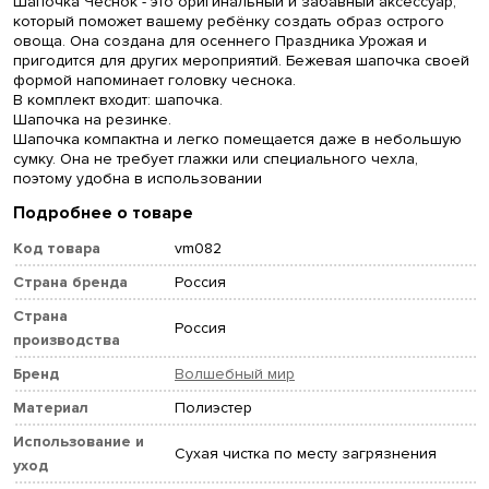
Шапочка Чеснок - это оригинальный и забавный аксессуар,
который поможет вашему ребёнку создать образ острого
овоща. Она создана для осеннего Праздника Урожая и
пригодится для других мероприятий. Бежевая шапочка своей
формой напоминает головку чеснока.
В комплект входит: шапочка.
Шапочка на резинке.
Шапочка компактна и легко помещается даже в небольшую
сумку. Она не требует глажки или специального чехла,
поэтому удобна в использовании
Подробнее о товаре
Код товара
vm082
Страна бренда
Россия
Страна
Россия
производства
Бренд
Волшебный мир
Материал
Полиэстер
Использование и
Сухая чистка по месту загрязнения
уход