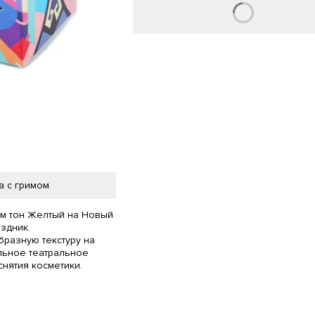
а с гримом
м тон Желтый на Новый
здник.
бразную текстуру на
ьное театральное
снятия косметики.