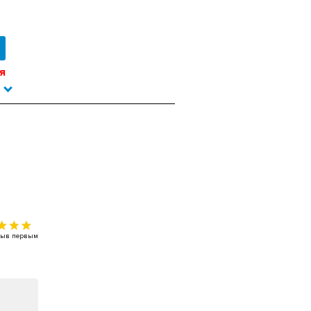
я
тзыв первым