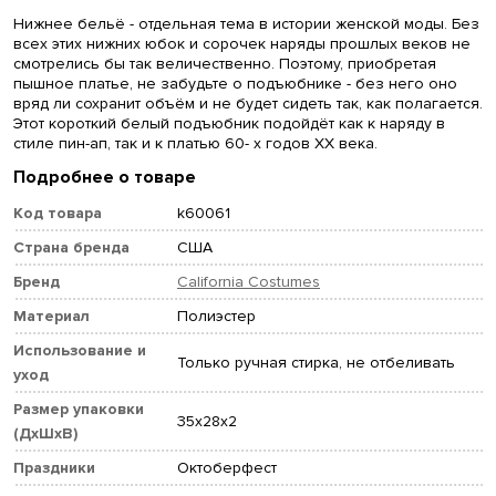
Нижнее бельё - отдельная тема в истории женской моды. Без
всех этих нижних юбок и сорочек наряды прошлых веков не
смотрелись бы так величественно. Поэтому, приобретая
пышное платье, не забудьте о подъюбнике - без него оно
вряд ли сохранит объём и не будет сидеть так, как полагается.
Этот короткий белый подъюбник подойдёт как к наряду в
стиле пин-ап, так и к платью 60- х годов XX века.
Подробнее о товаре
Код товара
k60061
Страна бренда
США
Бренд
California Costumes
Материал
Полиэстер
Использование и
Только ручная стирка, не отбеливать
уход
Размер упаковки
35x28x2
(ДхШхВ)
Праздники
Октоберфест