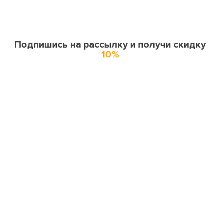
Подпишись на рассылку и получи скидку
10%
О нас
О компании
Купоны и спецпредложения
Города доставки
Отзывы
Оферта
Карта сайта