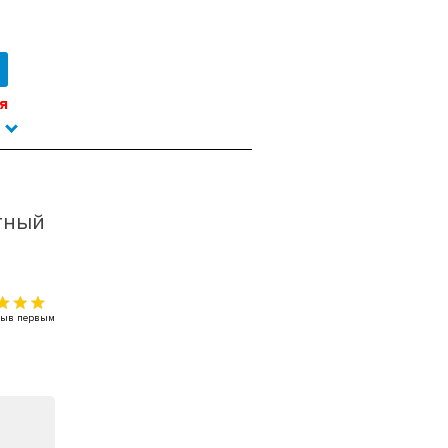
я
тный
тзыв первым