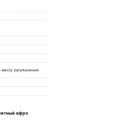
о месту загрязнения
ветный афро