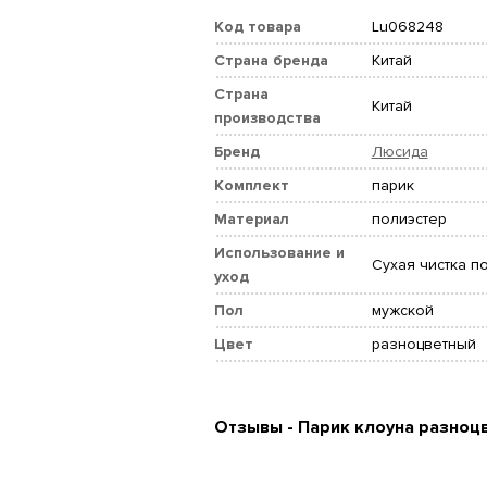
Код товара
Lu068248
Страна бренда
Китай
Страна
Китай
производства
Бренд
Люсида
Комплект
парик
Материал
полиэстер
Использование и
Сухая чистка п
уход
Пол
мужской
Цвет
разноцветный
Отзывы - Парик клоуна разноц