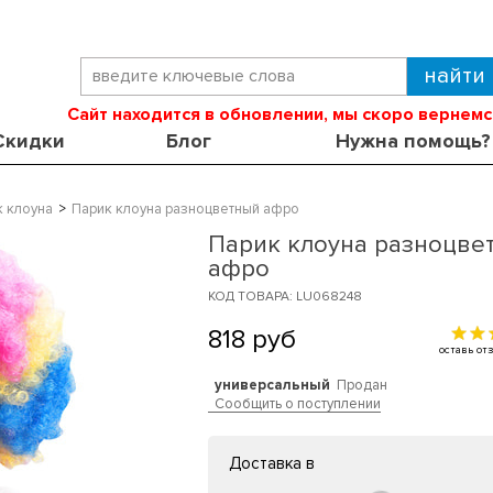
Сайт находится в обновлении, мы скоро вернемс
Скидки
Блог
Нужна помощь?
 клоуна
Парик клоуна разноцветный афро
Парик клоуна разноцве
афро
КОД ТОВАРА: LU068248
818
руб
оставь о
универсальный
Продан
Сообщить о поступлении
Доставка в